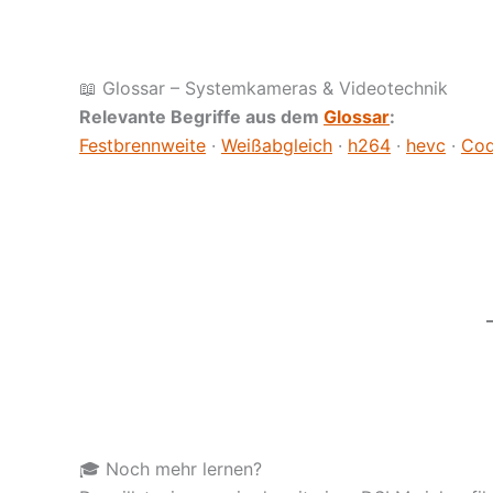
📖 Glossar – Systemkameras & Videotechnik
Relevante Begriffe aus dem
Glossar
:
Festbrennweite
·
Weißabgleich
·
h264
·
hevc
·
Co
🎓 Noch mehr lernen?