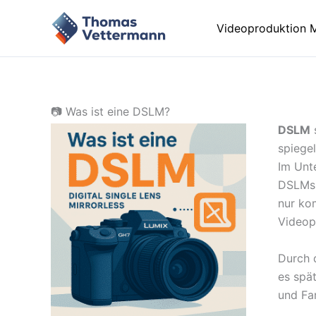
Zum
Inhalt
Videoproduktion 
springen
📷 Was ist eine DSLM?
DSLM
spiege
Im Unt
DSLMs 
nur ko
Videop
Durch d
es spät
und Fa