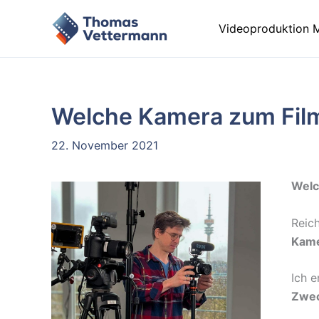
Zum
Inhalt
Videoproduktion 
springen
Welche Kamera zum Fil
22. November 2021
Welc
Reic
Kam
Ich e
Zwec