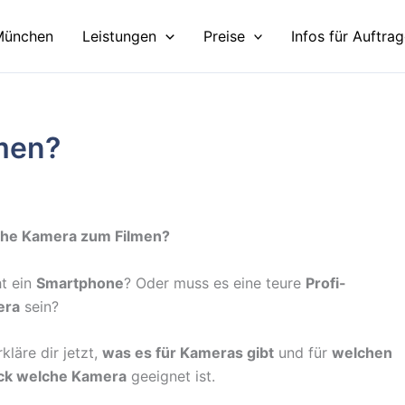
München
Leistungen
Preise
Infos für Auftra
men?
he Kamera zum Filmen?
ht ein
Smartphone
? Oder muss es eine teure
Profi-
era
sein?
rkläre dir jetzt,
was es für Kameras gibt
und für
welchen
k welche Kamera
geeignet ist.