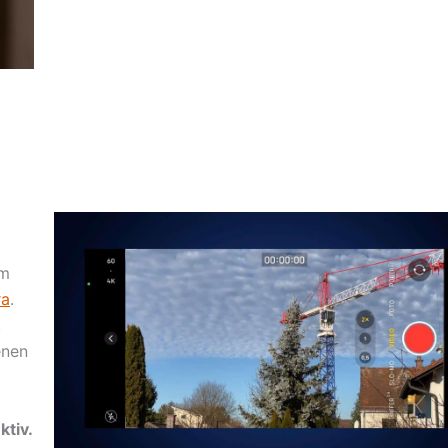
um
ra
.
,
enen
ktiv.