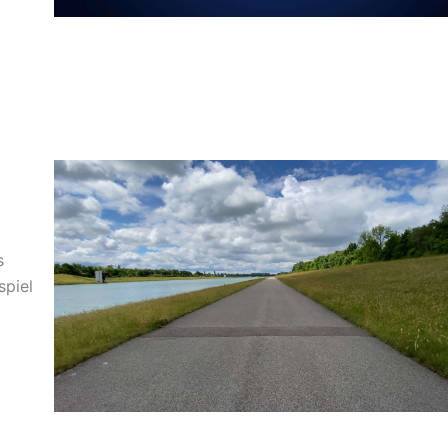
s
spiel