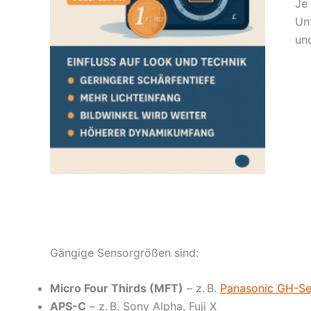
Je
Unt
un
Gängige Sensorgrößen sind:
Micro Four Thirds (MFT)
– z. B.
Panasonic GH-Se
APS-C
– z. B. Sony Alpha, Fuji X