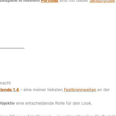
 Beispiele in meinem
Portfolio
sind mit dieser
Sensorgröße
smacht
lende 1.4
– eine meiner liebsten
Festbrennweiten
an der
Objektiv
eine entscheidende Rolle für den Look.