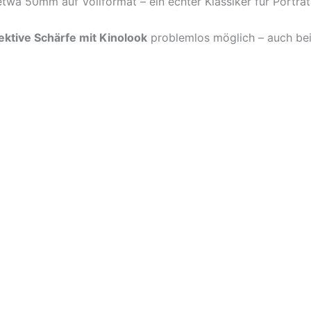
twa 50mm auf Vollformat – ein echter Klassiker für Porträt
ektive Schärfe mit Kinolook
problemlos möglich – auch be