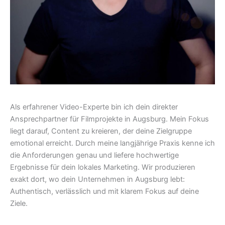
Als erfahrener Video-Experte bin ich dein direkter
Ansprechpartner für Filmprojekte in Augsburg. Mein Fokus
liegt darauf, Content zu kreieren, der deine Zielgruppe
emotional erreicht. Durch meine langjährige Praxis kenne ich
die Anforderungen genau und liefere hochwertige
Ergebnisse für dein lokales Marketing. Wir produzieren
exakt dort, wo dein Unternehmen in Augsburg lebt:
Authentisch, verlässlich und mit klarem Fokus auf deine
Ziele.