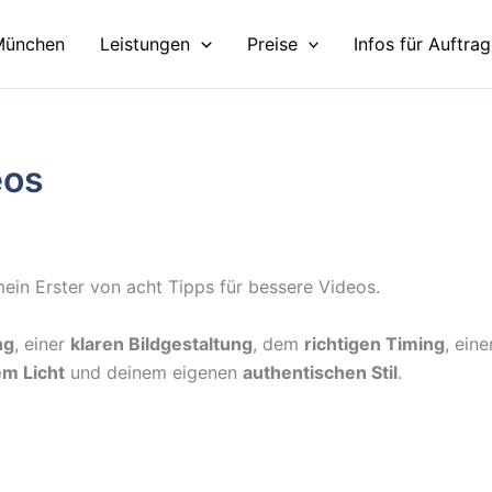
München
Leistungen
Preise
Infos für Auftra
eos
mein Erster von acht Tipps für bessere Videos.
ng
, einer
klaren Bildgestaltung
, dem
richtigen Timing
, eine
m Licht
und deinem eigenen
authentischen Stil
.