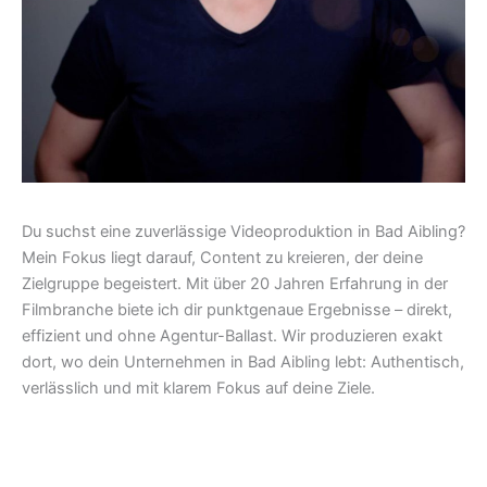
Du suchst eine zuverlässige Videoproduktion in Bad Aibling?
Mein Fokus liegt darauf, Content zu kreieren, der deine
Zielgruppe begeistert. Mit über 20 Jahren Erfahrung in der
Filmbranche biete ich dir punktgenaue Ergebnisse – direkt,
effizient und ohne Agentur-Ballast. Wir produzieren exakt
dort, wo dein Unternehmen in Bad Aibling lebt: Authentisch,
verlässlich und mit klarem Fokus auf deine Ziele.