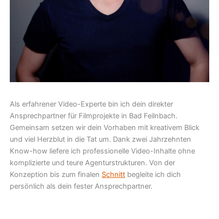
Als erfahrener Video-Experte bin ich dein direkter
Ansprechpartner für Filmprojekte in Bad Feilnbach.
Gemeinsam setzen wir dein Vorhaben mit kreativem Blick
und viel Herzblut in die Tat um. Dank zwei Jahrzehnten
Know-how liefere ich professionelle Video-Inhalte ohne
komplizierte und teure Agenturstrukturen. Von der
Konzeption bis zum finalen
Schnitt
begleite ich dich
persönlich als dein fester Ansprechpartner.