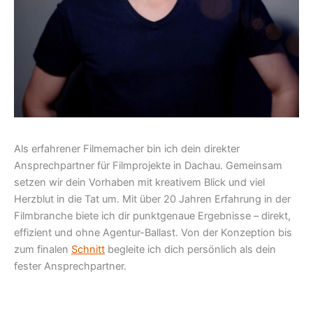
Als erfahrener Filmemacher bin ich dein direkter
Ansprechpartner für Filmprojekte in Dachau. Gemeinsam
setzen wir dein Vorhaben mit kreativem Blick und viel
Herzblut in die Tat um. Mit über 20 Jahren Erfahrung in der
Filmbranche biete ich dir punktgenaue Ergebnisse – direkt,
effizient und ohne Agentur-Ballast. Von der Konzeption bis
zum finalen
Schnitt
begleite ich dich persönlich als dein
fester Ansprechpartner.