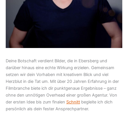
Deine Botschaft verdient Bilder, die in Ebersberg und
darüber hinaus eine echte Wirkung erzielen. Gemeinsam
setzen wir dein Vorhaben mit kreativem Blick und viel
Herzblut in die Tat um. Mit über 20 Jahren Erfahrung in der
Filmbranche biete ich dir punktgenaue Ergebnisse – ganz
ohne den unnötigen Overhead einer großen Agentur. Von
der ersten Idee bis zum finalen
Schnitt
begleite ich dich
persönlich als dein fester Ansprechpartner.