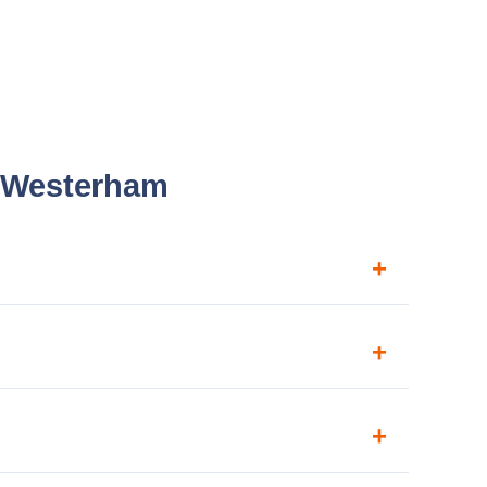
n-Westerham
Die Anreise ist unkompliziert und wir können den
irchen-Westerham schneller brauchst:
Über den
z oben auf meiner Prioritätenliste.
rieren
. Oder schau dir vorab meine
Basispreise