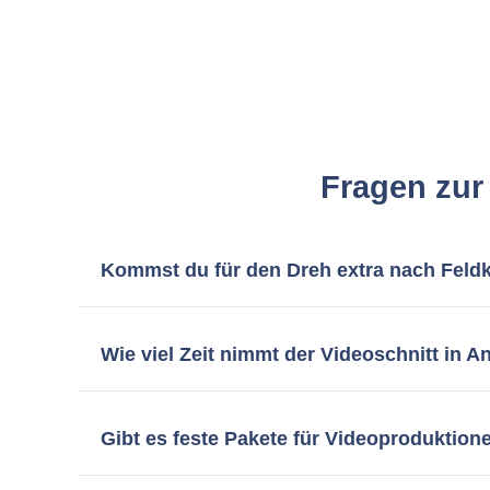
Fragen zur
Kommst du für den Dreh extra nach Fel
Ich bin zwar als Videoprofi in München ansässig, 
Dreh entspannt bei euch vor Ort realisieren. Das i
Wie viel Zeit nimmt der Videoschnitt in 
Rechne im Normalfall mit 2 bis 4 Wochen, bis der
Kostenrechner lässt sich ein Express-Service
Gibt es feste Pakete für Videoproduktio
Die genauen Kosten hängen immer vom jeweiligen