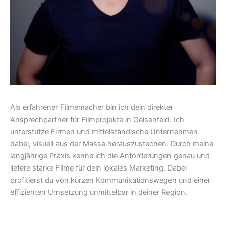
Als erfahrener Filmemacher bin ich dein direkter
Ansprechpartner für Filmprojekte in Geisenfeld. Ich
unterstütze Firmen und mittelständische Unternehmen
dabei, visuell aus der Masse herauszustechen. Durch meine
langjährige Praxis kenne ich die Anforderungen genau und
liefere starke Filme für dein lokales Marketing. Dabei
profitierst du von kurzen Kommunikationswegen und einer
effizienten Umsetzung unmittelbar in deiner Region.