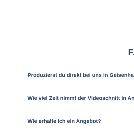
F
Produzierst du direkt bei uns in Geisenh
Logisch, mein Hauptstandort ist München, aber i
gesamtes Equipment problemlos zu euch ins Unte
Wie viel Zeit nimmt der Videoschnitt in 
Standardmäßig benötige ich für den kompletten S
Kalkulator die Express-Bearbeitung dazu.
Dann 
Wie erhalte ich ein Angebot?