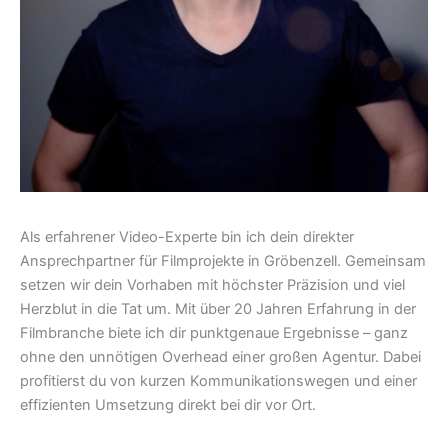
Als erfahrener Video-Experte bin ich dein direkter
Ansprechpartner für Filmprojekte in Gröbenzell. Gemeinsam
setzen wir dein Vorhaben mit höchster Präzision und viel
Herzblut in die Tat um. Mit über 20 Jahren Erfahrung in der
Filmbranche biete ich dir punktgenaue Ergebnisse – ganz
ohne den unnötigen Overhead einer großen Agentur. Dabei
profitierst du von kurzen Kommunikationswegen und einer
effizienten Umsetzung direkt bei dir vor Ort.