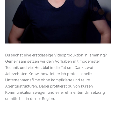
Du suchst eine erstklassige Videoproduktion in Ismaning?
Gemeinsam setzen wir dein Vorhaben mit modernster
Technik und viel Herzblut in die Tat um. Dank zwei
Jahrzehnten Know-how liefere ich professionelle
Unternehmensfilme ohne komplizierte und teure
Agenturstrukturen. Dabei profitierst du von kurzen
Kommunikationswegen und einer effizienten Umsetzung
unmittelbar in deiner Region.