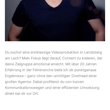
Du suchst eine erstklassige Videoproduktion in Landsberg
am Lech? Mein Fokus liegt darauf, Content zu kreieren, der
deine Zielgruppe emotional erreicht. Mit über 20 Jahren
Erfahrung in der Filmbranche biete ich dir punktgenaue
Ergebnisse – ganz ohne den unnötigen Overhead einer
großen Agentur. Dabei profitierst du von kurzen
Kommunikationswegen und einer effizienten Umsetzung
direkt bei dir vor Ort.