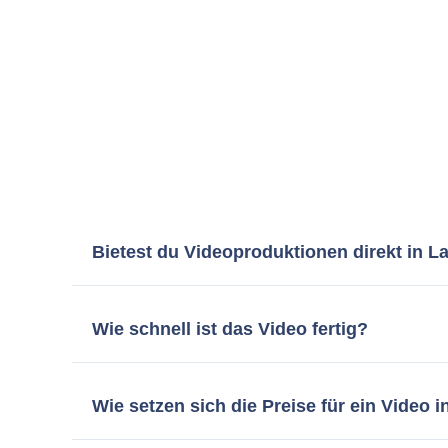
Bietest du Videoproduktionen direkt in 
Klar! Auch wenn mein Studio in München liegt, bet
unkompliziert bei euch vor Ort. Das ist super effi
Wie schnell ist das Video fertig?
In der Regel dauert die Postproduktion rund 2 bis
Dann priorisiere ich dein Projekt in Landshut und 
Wie setzen sich die Preise für ein Vide