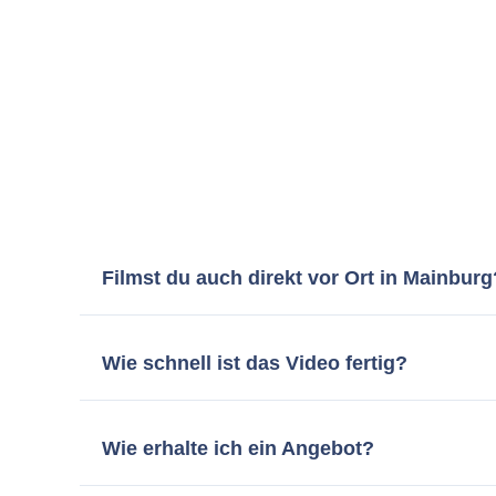
Filmst du auch direkt vor Ort in Mainburg
Logisch, mein Hauptstandort ist München, aber i
problemlos zu euch ins Unternehmen bringe. Das i
Wie schnell ist das Video fertig?
Rechne im Normalfall mit 2 bis 4 Wochen, bis der
wählen.
So liefere ich dir das fertige Video in abs
Wie erhalte ich ein Angebot?