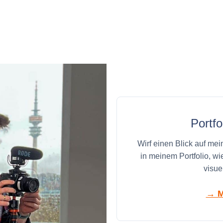
Portf
Wirf einen Blick auf me
in meinem Portfolio, wi
visue
→ M