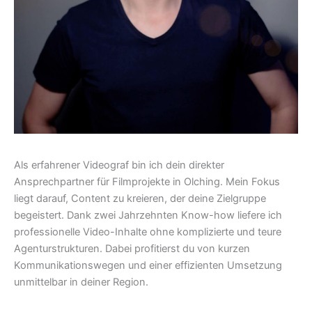
Als erfahrener Videograf bin ich dein direkter
Ansprechpartner für Filmprojekte in Olching. Mein Fokus
liegt darauf, Content zu kreieren, der deine Zielgruppe
begeistert. Dank zwei Jahrzehnten Know-how liefere ich
professionelle Video-Inhalte ohne komplizierte und teure
Agenturstrukturen. Dabei profitierst du von kurzen
Kommunikationswegen und einer effizienten Umsetzung
unmittelbar in deiner Region.