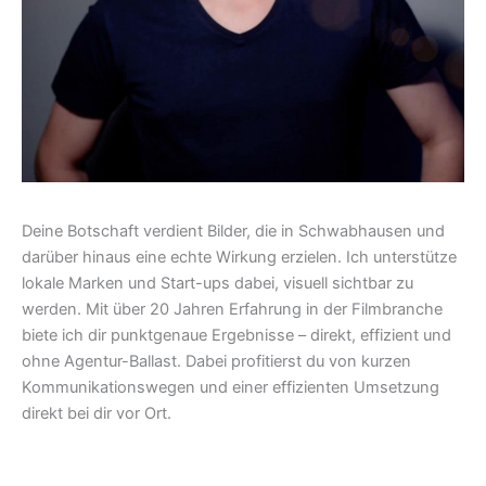
Deine Botschaft verdient Bilder, die in Schwabhausen und
darüber hinaus eine echte Wirkung erzielen. Ich unterstütze
lokale Marken und Start-ups dabei, visuell sichtbar zu
werden. Mit über 20 Jahren Erfahrung in der Filmbranche
biete ich dir punktgenaue Ergebnisse – direkt, effizient und
ohne Agentur-Ballast. Dabei profitierst du von kurzen
Kommunikationswegen und einer effizienten Umsetzung
direkt bei dir vor Ort.