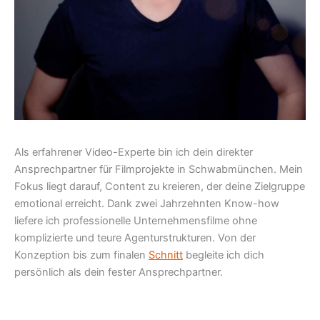
Als erfahrener Video-Experte bin ich dein direkter
Ansprechpartner für Filmprojekte in Schwabmünchen. Mein
Fokus liegt darauf, Content zu kreieren, der deine Zielgruppe
emotional erreicht. Dank zwei Jahrzehnten Know-how
liefere ich professionelle Unternehmensfilme ohne
komplizierte und teure Agenturstrukturen. Von der
Konzeption bis zum finalen
Schnitt
begleite ich dich
persönlich als dein fester Ansprechpartner.