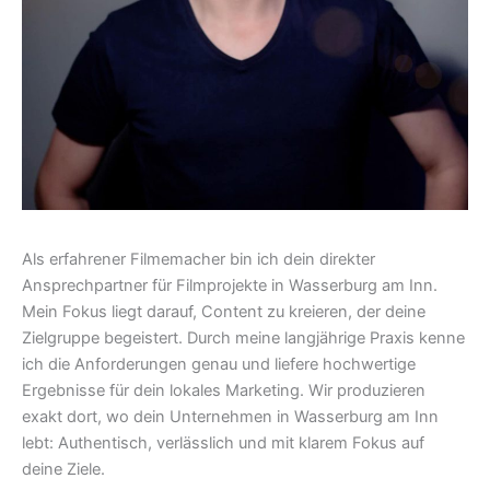
Als erfahrener Filmemacher bin ich dein direkter
Ansprechpartner für Filmprojekte in Wasserburg am Inn.
Mein Fokus liegt darauf, Content zu kreieren, der deine
Zielgruppe begeistert. Durch meine langjährige Praxis kenne
ich die Anforderungen genau und liefere hochwertige
Ergebnisse für dein lokales Marketing. Wir produzieren
exakt dort, wo dein Unternehmen in Wasserburg am Inn
lebt: Authentisch, verlässlich und mit klarem Fokus auf
deine Ziele.