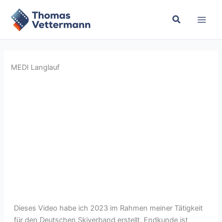
Zum
Inhalt
springen
MEDI Langlauf
Dieses Video habe ich 2023 im Rahmen meiner Tätigkeit
für den Deutschen Skiverband erstellt. Endkunde ist