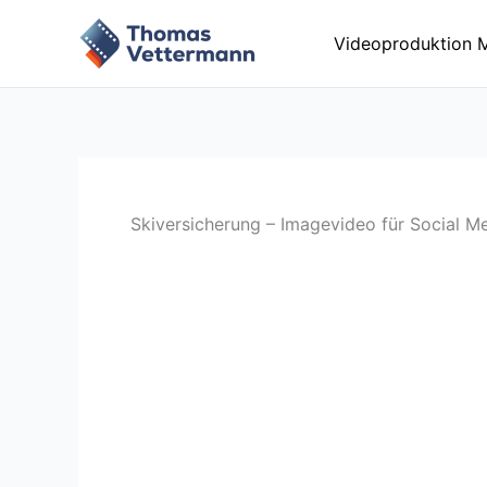
Zum
Inhalt
Videoproduktion 
springen
Skiversicherung – Imagevideo für Social M