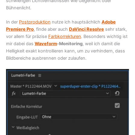
schwierigen Lichtverhältnissen wie Gegenlicht oder
Bühnenlicht.
In der
Postproduktion
nutze ich hauptsächlich
Adobe
Premiere Pro
, finde aber auch
DaVinci Resolve
sehr stark,
vor allem für präzise
Farbkorrekturen
. Besonders wichtig ist
mir dabei das
Waveform
-Monitoring
, weil ich damit die
Helligkeit exakt kontrollieren kann, um zu verhindern, dass
Bildbereiche ausbrennen oder zulaufen.