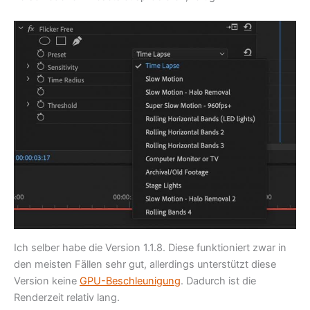
Ich selber habe die Version 1.1.8. Diese funktioniert zwar in
den meisten Fällen sehr gut, allerdings unterstützt diese
Version keine
GPU-Beschleunigung
. Dadurch ist die
Renderzeit relativ lang.