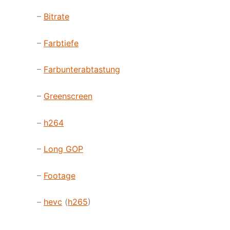
–
Bitrate
–
Farbtiefe
–
Farbunterabtastung
–
Greenscreen
–
h264
–
Long GOP
–
Footage
–
hevc
(
h265
)